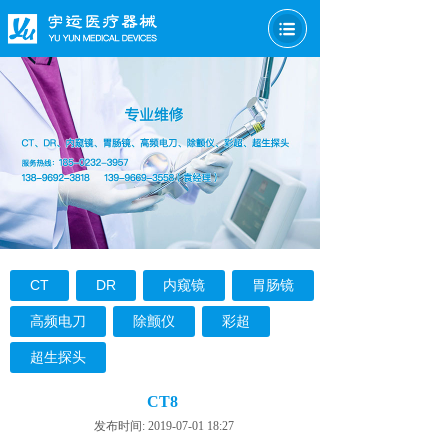
CT
DR
内窥镜
胃肠镜
高频电刀
除颤仪
彩超
超生探头
CT8
发布时间: 2019-07-01 18:27