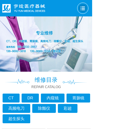
维修目录
REPAIR CATALOG
CT
DR
内窥镜
胃肠镜
高频电刀
除颤仪
彩超
超生探头