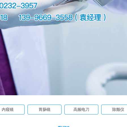
内窥镜
胃肠镜
高频电刀
除颤仪