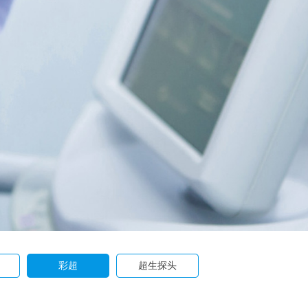
彩超
超生探头