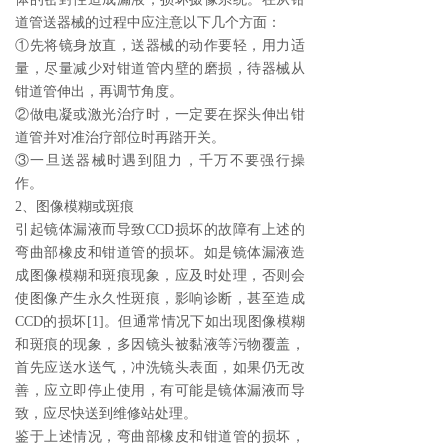
道管送器械的过程中应注意以下几个方面：
①先将镜身放直，送器械的动作要轻，用力适
量，尽量减少对钳道管内壁的磨损，待器械从
钳道管伸出，再调节角度。
②做电凝或激光治疗时，一定要在探头伸出钳
道管并对准治疗部位时再踏开关。
③一旦送器械时遇到阻力，千万不要强行操
作。
2、图像模糊或斑痕
引起镜体漏液而导致CCD损坏的故障有上述的
弯曲部橡皮和钳道管的损坏。如是镜体漏液造
成图像模糊和斑痕现象，应及时处理，否则会
使图像产生永久性斑痕，影响诊断，甚至造成
CCD的损坏[1]。但通常情况下如出现图像模糊
和斑痕的现象，多因镜头被黏液等污物覆盖，
首先应送水送气，冲洗镜头表面，如果仍无改
善，应立即停止使用，有可能是镜体漏液而导
致，应尽快送到维修站处理。
鉴于上述情况，弯曲部橡皮和钳道管的损坏，