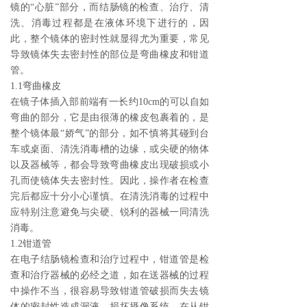
镜的“心脏”部分，而结肠镜的检查、治疗、清
洗、消毒过程都是在液体环境下进行的，因
此，整个镜体的密封性就显得尤为重要，常见
导致镜体失去密封性的部位是弯曲橡皮和钳道
管。
1.1弯曲橡皮
在镜子体插入部前端有一长约10cm的可以自如
弯曲的部分，它是由很薄的橡皮包裹着的，是
整个镜体最“娇气”的部分，如不慎将其碰到台
车或桌面、清洗消毒槽的边缘，或尖硬的物体
以及器械等，都会导致弯曲橡皮出现破损或小
孔而使镜体失去密封性。因此，操作者在检查
完后都应十分小心谨慎。在清洗消毒的过程中
应特别注意避免与尖硬、锐利的器械一同清洗
消毒。
1.2钳道管
在电子结肠镜检查和治疗过程中，钳道管是检
查和治疗器械的必经之道，如在送器械的过程
中操作不当，很容易导致钳道管破损而失去镜
体的密封性造成漏液，损坏摄像系统。在从钳