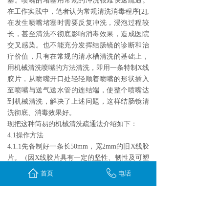
塞。喷嘴的堵塞用常规的冲洗很难快速疏通。
在工作实践中，笔者认为常规清洗消毒程序[2],
在发生喷嘴堵塞时需要反复冲洗，浸泡过程较
长，甚至清洗不彻底影响消毒效果，造成医院
交叉感染。也不能充分发挥结肠镜的诊断和治
疗价值，只有在常规的清水槽清洗的基础上，
用机械清洗喷嘴的方法清洗，即用一条特制X线
胶片，从喷嘴开口处轻轻顺着喷嘴的形状插入
至喷嘴与送气送水管的连结端，使整个喷嘴达
到机械清洗，解决了上述问题，这样结肠镜清
洗彻底、消毒效果好。
现把这种筒易的机械清洗疏通法介绍如下：
4.1操作方法
4.1.1先备制好一条长50mm，宽2mm的旧X线胶
片。（因X线胶片具有一定的坚性、韧性及可塑
性，利用这一特点对喷嘴进行机械清洗。）
首页
电话
4.1.2把结肠镜放入清水槽常规清洗→机械清洗
喷嘴（在清水槽中用上述备好的胶片条，宽为
2mm的一端从喷嘴开口处轻轻顺着喷嘴的形状
插入10mm左右，拔出再插入，来回2～4次，堵